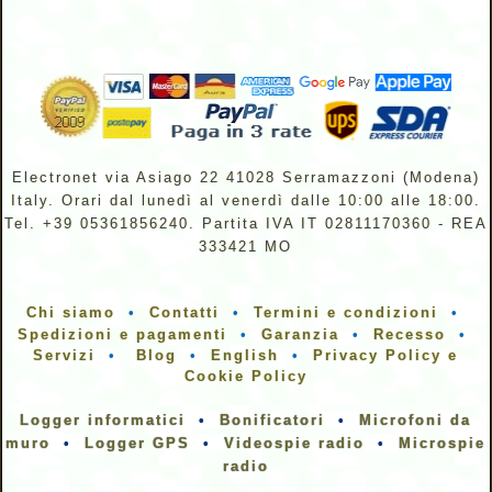
Electronet via Asiago 22 41028 Serramazzoni (Modena)
Italy. Orari dal lunedì al venerdì dalle 10:00 alle 18:00.
Tel. +39 05361856240. Partita IVA IT 02811170360 - REA
333421 MO
Chi siamo
•
Contatti
•
Termini e condizioni
•
Spedizioni e pagamenti
•
Garanzia
•
Recesso
•
Servizi
•
Blog
•
English
•
Privacy Policy e
Cookie Policy
Logger informatici
•
Bonificatori
•
Microfoni da
muro
•
Logger GPS
•
Videospie radio
•
Microspie
radio