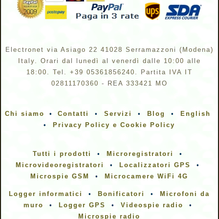
Electronet via Asiago 22 41028 Serramazzoni (Modena)
Italy. Orari dal lunedì al venerdì dalle 10:00 alle
18:00. Tel.
+39 05361856240.
Partita IVA IT
02811170360 - REA 333421 MO
Chi siamo
•
Contatti
•
Servizi
•
Blog
•
English
•
Privacy Policy e Cookie Policy
Tutti i prodotti
•
Micro
registratori
•
Microvideoregistratori
•
Localizzatori GPS
•
Microspie GSM
•
Microcamere WiFi 4G
Logger informatici
•
Bonificatori
•
Microfoni da
muro
•
Logger GPS
•
Videospie radio
•
Microspie radio