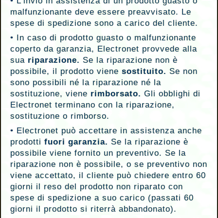
•
L’invio in assistenza di un prodotto guasto o
malfunzionante deve essere preavvisato. Le
spese di spedizione sono a carico del cliente.
•
In caso di prodotto guasto o malfunzionante
coperto da garanzia, Electronet provvede alla
sua
riparazione.
Se la riparazione non è
possibile, il prodotto viene
sostituito.
Se non
sono possibili né la riparazione né la
sostituzione, viene
rimborsato.
Gli obblighi di
Electronet terminano con la riparazione,
sostituzione o rimborso.
•
Electronet può accettare in assistenza anche
prodotti
fuori garanzia.
Se la riparazione è
possibile viene fornito un preventivo. Se la
riparazione non è possibile, o se preventivo non
viene accettato, il cliente può chiedere entro 60
giorni il reso del prodotto non riparato con
spese di spedizione a suo carico (passati 60
giorni il prodotto si riterrà abbandonato).