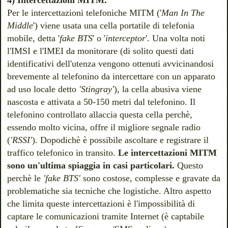
4) Intercettazioni MITM.
P
er le intercettazioni telefoniche MITM ('
Man In The
Middle
') viene usata una cella portatile di telefonia
mobile, detta '
fake BTS
' o '
interceptor
'. Una volta noti
l'IMSI e l'IMEI da monitorare (di solito questi dati
identificativi dell'utenza vengono ottenuti avvicinandosi
brevemente al telefonino da intercettare con un apparato
ad uso locale detto
'Stingray'
), la cella abusiva viene
nascosta e attivata a 50-150 metri dal telefonino. Il
telefonino controllato allaccia questa cella perchè,
essendo molto vicina, offre il migliore segnale radio
(
'RSSI'
). Dopodichè è possibile ascoltare e registrare il
traffico telefonico in transito.
Le intercettazioni MITM
sono un'ultima spiaggia in casi particolari.
Questo
perchè le
'fake BTS'
sono costose, complesse e gravate da
problematiche sia tecniche che logistiche.
Altro aspetto
che limita queste intercettazioni è l'impossibilità di
captare le comunicazioni tramite Internet (è captabile