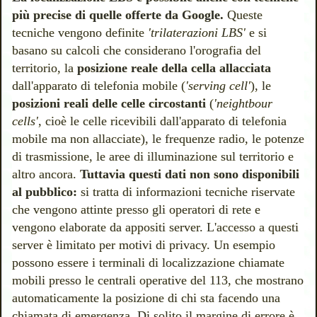
più precise di quelle offerte da Google.
Queste
tecniche vengono definite
'trilaterazioni LBS'
e si
basano su calcoli che considerano l'orografia del
territorio, la
posizione reale della cella allacciata
dall'apparato di telefonia mobile (
'serving cell'
), le
posizioni reali delle celle circostanti
(
'neightbour
cells'
, cioè le celle ricevibili dall'apparato di telefonia
mobile ma non allacciate), le frequenze radio, le potenze
di trasmissione, le aree di illuminazione sul territorio e
altro ancora.
Tuttavia questi dati non sono disponibili
al pubblico:
si tratta di informazioni tecniche riservate
che vengono attinte presso gli operatori di rete e
vengono elaborate da appositi server. L'accesso a questi
server è limitato per motivi di privacy.
Un esempio
possono essere i terminali di localizzazione chiamate
mobili presso le centrali operative del 113, che mostrano
automaticamente la posizione di chi sta facendo una
chiamata di emergenza. Di solito il margine di errore è