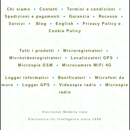
Chi siamo
•
Contatti
•
Termini e condizioni
•
Spedizioni e pagamenti
•
Garanzia
•
Recesso
•
Servizi
•
Blog
•
English
•
Privacy Policy e
Cookie Policy
Tutti i prodotti
•
Microregistratori
•
Microvideoregistratori
•
Localizzatori GPS
•
Microspie GSM
•
Microcamere WiFi 4G
Logger informatici
•
Bonificatori
•
Microfoni da
muro
•
Logger GPS
•
Videospie radio
•
Microspie
radio
Electronet Modena Italy
Electronics for Intelligence since 1998