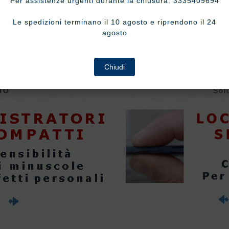
Per assistenze urgenti durante la chiusura: 3335409694
Le spedizioni terminano il 10 agosto e riprendono il 24
agosto
Proposte in evidenza
Chiudi
IO
Sol