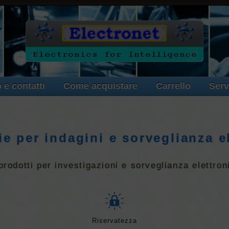
 e contatti
Come acquistare
Carrello
Serv
e per indagini e sorveglianza e
rodotti per investigazioni e sorveglianza elettron
Riservatezza