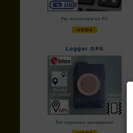
Per monitorare un PC
Logger GPS
Per registrare spostamenti