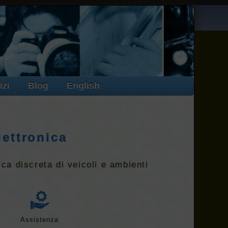
izi
Blog
English
lettronica
ica discreta di veicoli e ambienti
Assistenza