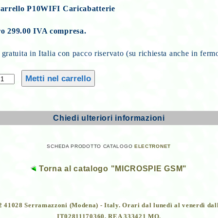
carrello P10WIFI Caricabatterie
ro 299.00 IVA compresa.
gratuita in Italia con pacco riservato (su richiesta anche in ferm
Chiedi ulteriori informazioni
SCHEDA PRODOTTO CATALOGO
ELECTRONET
Torna al catalogo "MICROSPIE GSM"
 22 41028 Serramazzoni (Modena) - Italy. Orari dal lunedì al venerdì dal
IT02811170360. REA 333421 MO.