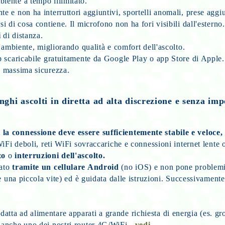
biente a tempo illimitato.
e e non ha interruttori aggiuntivi, sportelli anomali, prese aggiun
si di cosa contiene. Il microfono non ha fori visibili dall'esterno.
i
di distanza.
ll'ambiente, migliorando qualità e comfort dell'ascolto.
p scaricabile gratuitamente da Google Play o app Store di Apple.
la massima sicurezza.
nghi ascolti in diretta ad alta discrezione e senza im
 la connessione deve essere sufficientemente stabile e veloce
 WiFi deboli, reti WiFi sovraccariche e connessioni internet lente
zzo
o
interruzioni dell'ascolto.
uato
tramite un cellulare Android
(no iOS) e non pone problemi 
re una piccola vite) ed è guidata dalle istruzioni. Successivamente,
tta ad alimentare apparati a grande richiesta di energia (es. gro
e anche uno dei nostri router 4G/WiFi -
vedi.