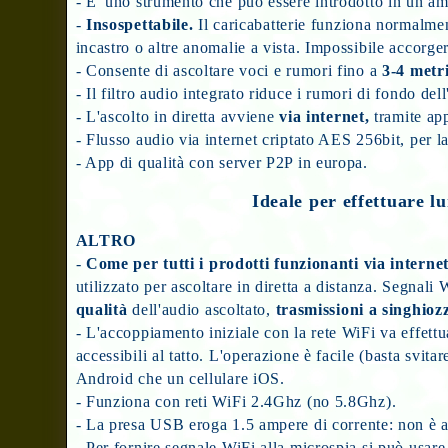
- E' uno strumento che può essere introdotto in un am
-
Insospettabile.
Il caricabatterie funziona normalment
incastro o altre anomalie a vista. Impossibile accorger
- Consente di ascoltare voci e rumori fino a
3-4 metr
- Il filtro audio integrato riduce i rumori di fondo de
- L'ascolto in diretta avviene
via internet,
tramite ap
- Flusso audio via internet criptato AES 256bit, per 
- App di qualità con server P2P in europa.
Ideale per effettuare lu
ALTRO
-
Come per tutti i prodotti funzionanti via internet
utilizzato per ascoltare in diretta a distanza. Segnali
qualità
dell'audio ascoltato,
trasmissioni a singhio
- L'accoppiamento iniziale con la rete WiFi va effett
accessibili al tatto. L'operazione è facile (basta svita
Android che un cellulare iOS.
- Funziona con reti WiFi 2.4Ghz (no 5.8Ghz).
- La presa USB eroga 1.5 ampere di corrente: non è ada
- Per fornire segnale WiFi alla microspia si può usar