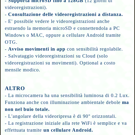
-
Supporta microSD fino a 128GB
(12 giorni di
videoregistrazioni).
-
Consultazione delle videoregistrazioni a distanza.
- E' possibile vedere le videoregistrazioni anche
estraendo la memoria microSD e connettendola a PC
Windows o MAC, oppure a cellulare Android tramite
OTG.
-
Avviso movimenti in app
con sensibilità regolabile.
-
Salvataggio videoregistrazioni su Cloud (solo
videoregistrazioni su movimenti). Optional a costo
mensile modico.
ALTRO
- La microcamera ha una sensibilità luminosa di 0.2 Lux.
Funziona anche con illuminazione ambientale debole
ma
non nel buio totale.
- L'angolare della videoripresa è di 90° orizzontali.
- La registrazione iniziale alla rete WiFi è semplice e va
effettuata tramite
un cellulare Android.