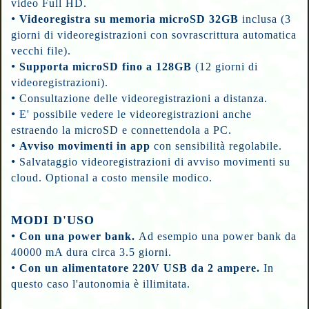
video Full HD.
•
Videoregistra su memoria microSD 32GB
inclusa (3
giorni di videoregistrazioni con sovrascrittura automatica
vecchi file).
•
Supporta microSD fino a 128GB
(12 giorni di
videoregistrazioni).
•
Consultazione delle videoregistrazioni a distanza.
•
E' possibile vedere le videoregistrazioni anche
estraendo la microSD e connettendola a PC.
•
Avviso movimenti in app
con sensibilità regolabile.
•
Salvataggio videoregistrazioni di avviso movimenti su
cloud. Optional a costo mensile modico.
MODI D'USO
•
C
on una power bank.
Ad esempio una power bank da
40000 mA dura circa 3.5 giorni.
•
C
on un alimentatore 220V USB da 2 ampere.
In
questo caso l'autonomia è illimitata.